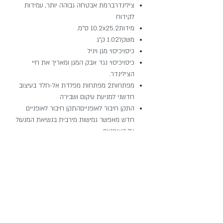
צילינדרברמת אבטחה גבוהה יותר, עמידות
לקידוח
מידות10.2x25.2 ס"מ.
משקל1.02 ק"ג
כיסויכיסוי מגן ויניל
כיסויכיסוי נגד אבק המגן ומאריך את חיי
הצילינדר.
מפתחות2 מפתחות מפלדת אל-חלד בעיצוב
חדשני למניעת עיקום ושבירה
התקן חיבור לאופנייםהתקן חיבור לאופניים
חדש מאפשר גמישות מירבית בנשיאת המנעול
על האופניים
מגני זעזועים להפחתת רעש במהלך נסיעה
בנוי מפלדה מחוסמת וחזקה בעובי 12 מ"מ,
עמידה בפני פריצה באמצעים ידניים
אחריות
ATPOמשתתף בתכנית ATPO של קריפטונייט
לפיצוי במקרה של גניבת האופניים
אחריות יצרןאחריות יצרן על המנגנון לכל