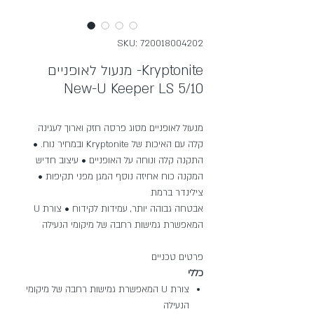
SKU: 720018004202
מנעול לאופניים -Kryptonite
New-U Keeper LS 5/10
מנעול לאופניים מסוג פרסה חזק וארוך לעגינה
קלה עם האיכות של Kryptonite ובמחיר נוח. •
התקנה קלה ונוחה על האופניים • עיצוב חדיש
המקנה כוח אחיזה נוסף המגן מפני תקיפות •
צילינדר ברמת
אבטחה גבוהה יותר, עמידות לקידוח • צורת U
המאפשרת גמישות רחבה של מיקומי הנעילה
פרטים טכניים
כללי
צורת U המאפשרת גמישות רחבה של מיקומי
הנעילה