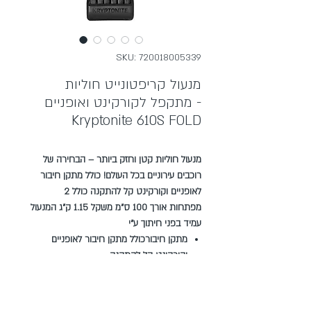
SKU: 720018005339
מנעול קריפטונייט חוליות
מתקפל לקורקינט ואופניים -
Kryptonite 610S FOLD
מנעול חוליות קטן וחזק ביותר – הבחירה של
רוכבים עירוניים בכל העולם! כולל מתקן חיבור
לאופניים וקורקינט קל להתקנה כולל 2
מפתחות אורך 100 ס"מ משקל 1.15 ק"ג המנעול
עמיד בפני חיתוך ע"י
מתקן חיבורכולל מתקן חיבור לאופניים
וקורקינט קל להתקנה
מפתחות2 מפתחות
משקל1.15 ק"ג
אורך100 ס"מ