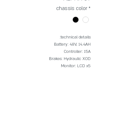
chassis color
*
technical details:
Battery: 48V, 14.4AH
Controller: 15A
Brakes: Hydraulic XOD
Monitor: LCD x5
Tire: CST 2*2.4 / Innova 2*3.0
Mozo partial damping shock absorber
Janet: Magnesium
תקנון רכישות ומדיניות פרטיות