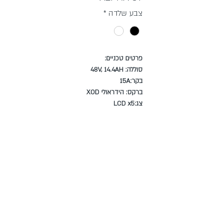
צבע שלדה
*
פרטים טכניים:
סוללה: 48V, 14.4AH
בקר:15A
ברקס: הידראולי XOD
צג:LCD x5
צמיג: CST 2*2.4 / Innova 2*3.0
בולם זעזועים שיכוך חלקי של Mozo
ג׳נט: מגנזיום
תקנון רכישות ומדיניות פרטיות