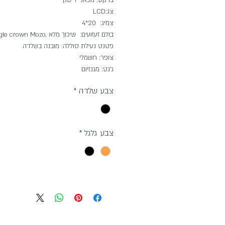
צג:LCD
צמיג: 20*4
בולם זעזועים: שיכוך מלא ,Single crown Mozo
פטנט נעילת סוללה: מובנה בשלדה
צופר: חשמלי
ג׳נט: מגנזיום
צבע שלדה
*
צבע גלגל
*